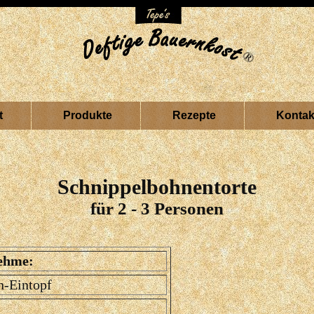
t
Produkte
Rezepte
Kontak
Schnippelbohnentorte
für 2 - 3 Personen
ehme:
n-Eintopf