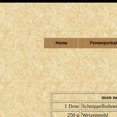
Home
Firmenportrai
man n
1 Dose
Schnippelbohne
250 g
Weizenmehl