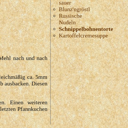
sauer
Blunz'ngröstl
Russische
Nudeln
Schnippelbohnentorte
Kartoffelcremesuppe
s Mehl nach und nach
gleichmäßig ca. 5mm
lb ausbacken. Diesen
en. Einen weiteren
 letzten Pfannkuchen