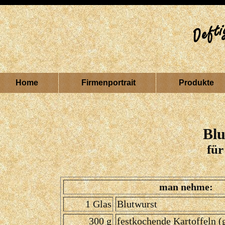
Home
Firmenportrait
Produkte
Blu
für
man nehme:
1 Glas
Blutwurst
300 g
festkochende Kartoffeln (