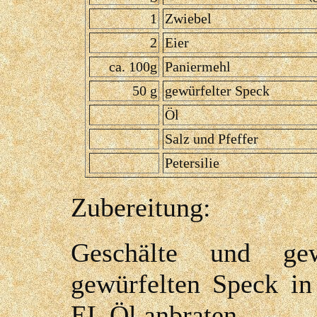
1
Zwiebel
2
Eier
ca. 100g
Paniermehl
50 g
gewürfelter Speck
Öl
Salz und Pfeffer
Petersilie
Zubereitung:
Geschälte und ge
gewürfelten Speck in
EL Öl anbraten.