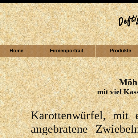
Home
Firmenportrait
Produkte
Möhr
mit viel Ka
Karottenwürfel, mit 
angebratene Zwiebel