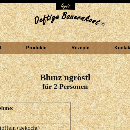
t
Produkte
Rezepte
Kontak
Blunz'ngröstl
für 2 Personen
ehme:
toffeln (gekocht)