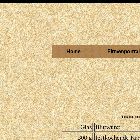
Home
Firmenportrai
man n
1 Glas
Blutwurst
300 g
festkochende Kar