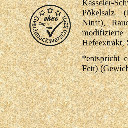
Kasseler-Sc
Pökelsalz (
Nitrit), Rau
modifizierte
Hefeextrakt, 
*entspricht 
Fett) (Gewich