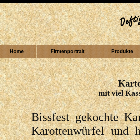
Home
Firmenportrait
Produkte
Karto
mit viel Ka
Bissfest gekochte Kar
Karottenwürfel und 