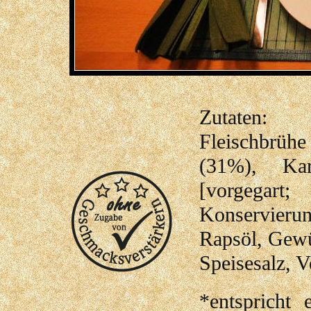
Zutaten:
Fleischbrühe
(31%), Kar
[vorgegar
Konservierun
Rapsöl, Gewür
Speisesalz, 
*entspricht 